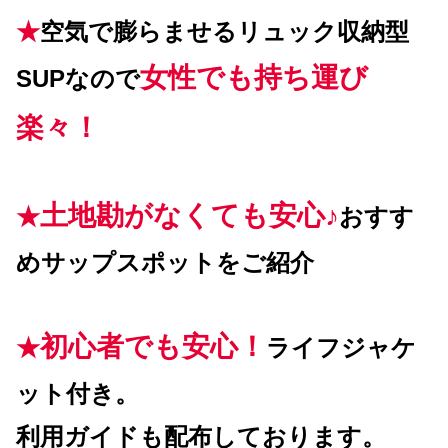
★
空気で膨らませるリュック収納型
女性でも持ち運び
SUPなので
楽々！
土地勘がなくても安心♪
★
おすす
めサップスポット
をご紹介
初心者でも安心！
★
ライフジャケ
ット付き。
利用ガイドも配布しております。